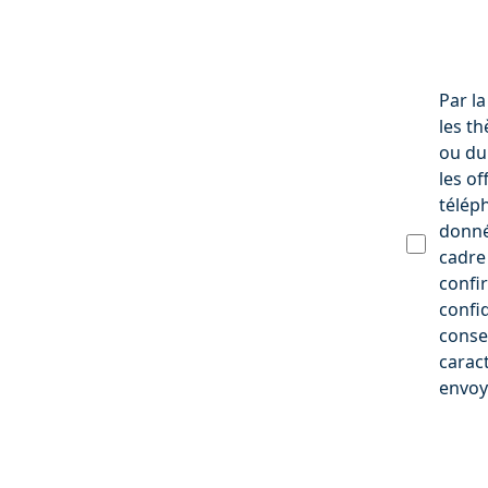
Par l
les th
ou du
les of
télép
donné
cadre
confi
confi
conse
caract
envoy