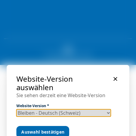
© Copyright 2026 by condair
Website-Version
auswählen
Sie sehen derzeit eine Website-Version
Website-Version
*
Auswahl bestätigen