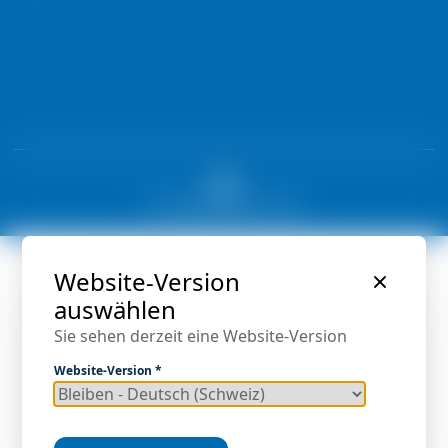
© Copyright 2026 by condair
Website-Version
auswählen
Sie sehen derzeit eine Website-Version
Website-Version
*